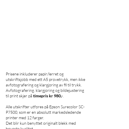
Prisene inkluderer papir/lerret og
utskriftsjobb med ett A5 prøvetrykk, men ikke
avfotografering og klargjøring av fil til trykk.
Avfotografering. klargjøring og bildejustering
til print skjer på
timepris kr 980,-
.
Alle utskrifter utføres på Epson Surecolor SC-
P7500, som er en absolutt markedsledende
printer med 12 farger.
Det blir kun benyttet originalt blekk med
høyeste kvalitet.