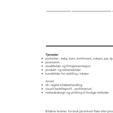
HJEM
NATURFOTO
Tjenester
portretter
- baby, barn, konfirmant, voksen, par, dyr
promotion
ansattbilder og firmapresentasjon
produkt- og reklamebilder
kunstbilder for utstilling i lokaler
Annet:
alt i digital bildebehandling
visuell bedriftsprofil - profilmanual
nettsidedesign og utvikling til ferdige nettsider
Bildene leveres for bruk på enhver flate eller pro