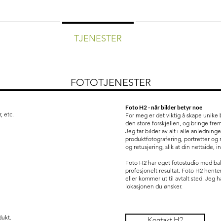
H2 PRINT
TJENESTER
KURS/WORKSHO
FOTOTJENESTER
Foto H2 - når bilder betyr noe
, etc.
For meg er det viktig å skape unike b
den store forskjellen, og bringe frem
Jeg tar bilder av alt i alle anledninge
produktfotografering, portretter og na
og retusjering, slik at din nettside, 
Foto H2 har eget fotostudio med bakg
profesjonelt resultat. Foto H2 hente
eller kommer ut til avtalt sted. Jeg h
lokasjonen du ønsker.
dukt.
Kontakt H2