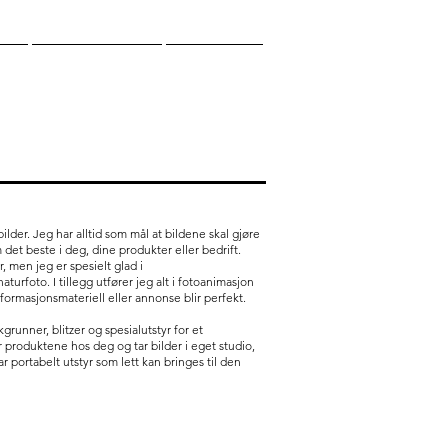
P
KONTAKT
BLOG
ilder. Jeg har alltid som mål at bildene skal gjøre
 det beste i deg, dine produkter eller bedrift.
r, men jeg er spesielt glad i
turfoto. I tillegg utfører jeg alt i fotoanimasjon
informasjonsmateriell eller annonse blir perfekt.
runner, blitzer og spesialutstyr for et
r produktene hos deg og tar bilder i eget studio,
ar portabelt utstyr som lett kan bringes til den