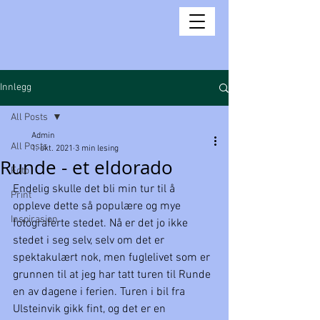
Innlegg
All Posts
Admin
All Posts
1. okt. 2021
3 min lesing
Runde - et eldorado
Foto
Endelig skulle det bli min tur til å 
Print
oppleve dette så populære og mye 
Inspirasjon
fotograferte stedet. Nå er det jo ikke 
stedet i seg selv, selv om det er 
spektakulært nok, men fuglelivet som er 
grunnen til at jeg har tatt turen til Runde 
en av dagene i ferien. Turen i bil fra 
Ulsteinvik gikk fint, og det er en 